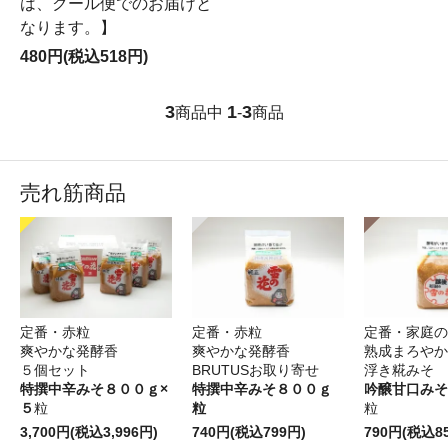
は、クール便でのお届けと
なります。】
480円(税込518円)
3
1
3
商品中
-
商品
売れ筋商品
定番・赤粒
定番・赤粒
定番・家庭の
爽やかな発酵香
爽やかな発酵香
熟成まろやか
５個セット
BRUTUSお取り寄せ
浮き糀みそ
特撰中辛みそ８００ｇ×
特撰中辛みそ８００ｇ
吟醸甘口みそ
５
粒
粒
粒
3,700円(税込3,996円)
740円(税込799円)
790円(税込8