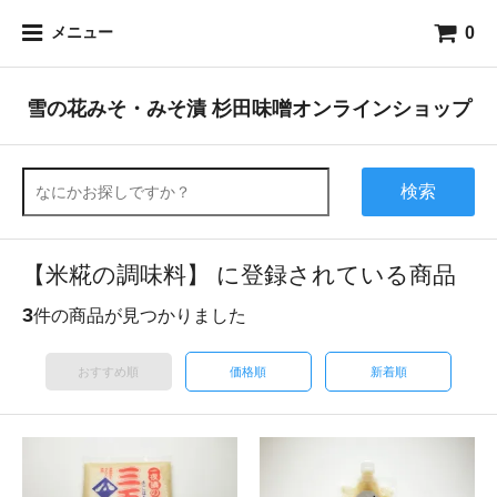
0
メニュー
雪の花みそ・みそ漬 杉田味噌オンラインショップ
検索
【米糀の調味料】 に登録されている商品
3
件の商品が見つかりました
おすすめ順
価格順
新着順