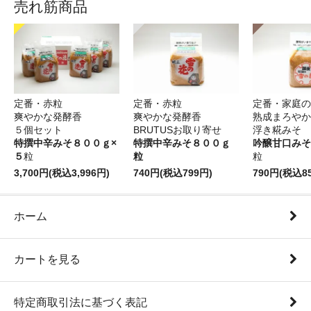
売れ筋商品
定番・赤粒
定番・赤粒
定番・家庭の
爽やかな発酵香
爽やかな発酵香
熟成まろやか
５個セット
BRUTUSお取り寄せ
浮き糀みそ
特撰中辛みそ８００ｇ×
特撰中辛みそ８００ｇ
吟醸甘口みそ
５
粒
粒
粒
3,700円(税込3,996円)
740円(税込799円)
790円(税込8
ホーム
カートを見る
特定商取引法に基づく表記