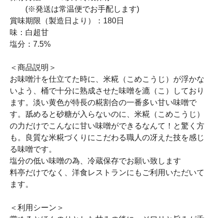
(※発送は常温便でお手配します)
賞味期限（製造日より）：180日
味：白超甘
塩分：7.5%
＜商品説明＞
お味噌汁を仕立てた時に、米糀（こめこうじ）が浮かな
いよう、桶で十分に熟成させた味噌を漉（こ）しており
ます。淡い黄色が特長の糀割合の一番多い甘い味噌で
す。舐めると砂糖が入らないのに、米糀（こめこうじ）
の力だけでこんなに甘い味噌ができるなんて！と驚く方
も。良質な米糀づくりにこだわる職人の冴えた技を感じ
る味噌です。
塩分の低い味噌の為、冷蔵保存でお願い致します
料亭だけでなく、洋食レストランにもご利用いただいて
ます。
＜利用シーン＞