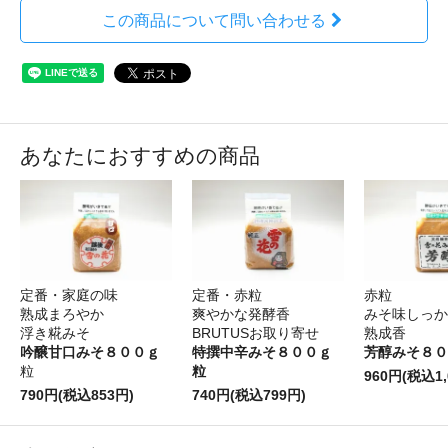
この商品について問い合わせる
あなたにおすすめの商品
定番・家庭の味
定番・赤粒
赤粒
熟成まろやか
爽やかな発酵香
みそ味しっか
浮き糀みそ
BRUTUSお取り寄せ
熟成香
吟醸甘口みそ８００ｇ
特撰中辛みそ８００ｇ
芳醇みそ８０
粒
粒
960円(税込1,
790円(税込853円)
740円(税込799円)