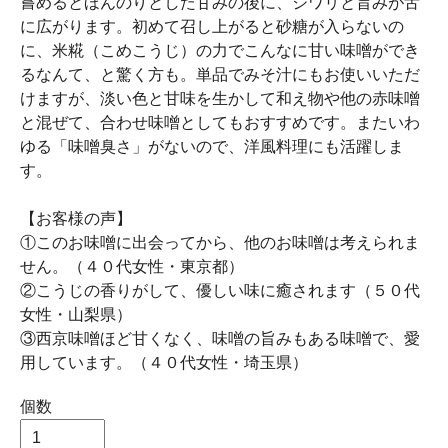
嘗めるとほんのりとした甘みの後に、ジワリと旨みが舌
に広がります。初めて召し上がると砂糖が入らないの
に、米糀（こめこうじ）の力でこんなに甘い味噌ができ
るなんて、と驚く方も。単品でみそ汁にもお使いいただ
けますが、淡い色と甘味を生かして和え物や他の赤味噌
と混ぜて、合わせ味噌としてもおすすめです。またいわ
ゆる「味噌臭さ」がないので、洋風料理にも活躍しま
す。
【お客様の声】
①このお味噌に出会ってから、他のお味噌は考えられま
せん。（４０代女性・東京都）
②こうじの香りがして、優しい味に癒されます（５０代
女性・山梨県）
③西京味噌ほど甘くなく、味噌の旨みもある味噌で、愛
用しています。（４０代女性・埼玉県）
個数