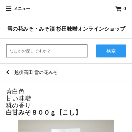
0
メニュー
雪の花みそ・みそ漬 杉田味噌オンラインショップ
検索
越後高田 雪の花みそ
黄白色
甘い味噌
糀の香り
白甘みそ８００ｇ
【こし】