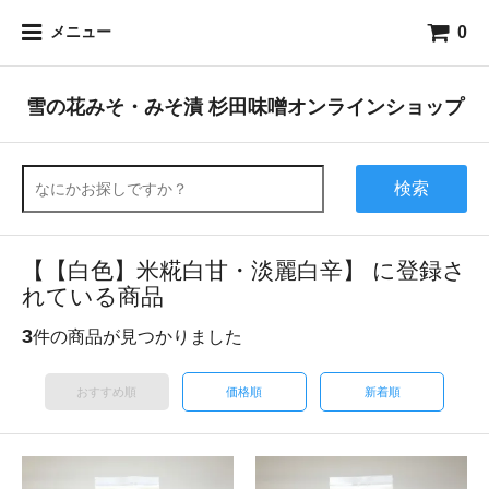
0
メニュー
雪の花みそ・みそ漬 杉田味噌オンラインショップ
検索
【【白色】米糀白甘・淡麗白辛】 に登録さ
れている商品
3
件の商品が見つかりました
おすすめ順
価格順
新着順