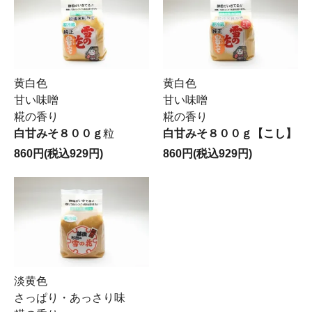
黄白色
黄白色
甘い味噌
甘い味噌
糀の香り
糀の香り
白甘みそ８００ｇ
粒
白甘みそ８００ｇ
【こし】
860円(税込929円)
860円(税込929円)
淡黄色
さっぱり・あっさり味