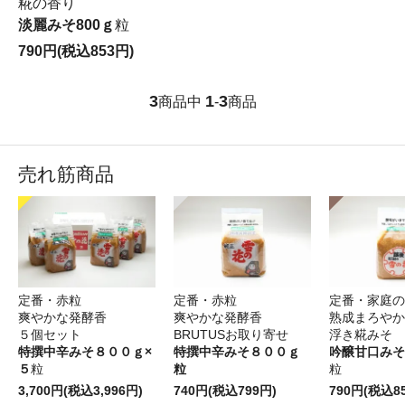
糀の香り
淡麗みそ800ｇ
粒
790円(税込853円)
3
1
3
商品中
-
商品
売れ筋商品
定番・赤粒
定番・赤粒
定番・家庭の
爽やかな発酵香
爽やかな発酵香
熟成まろやか
５個セット
BRUTUSお取り寄せ
浮き糀みそ
特撰中辛みそ８００ｇ×
特撰中辛みそ８００ｇ
吟醸甘口みそ
５
粒
粒
粒
3,700円(税込3,996円)
740円(税込799円)
790円(税込8