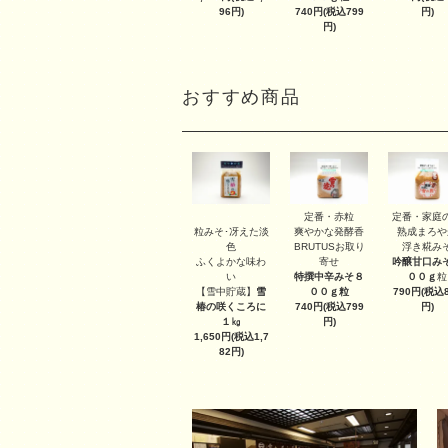
96円)
740円(税込799
円)
円)
おすすめ商品
定番・赤粒
定番・家庭
粒みそ･冴えた淡
爽やかな発酵香
熟成まろや
色
BRUTUSお取り
浮き糀み
ふくよかな味わ
寄せ
吟醸甘口み
い
特撰中辛みそ８
００ｇ
粒
【雪中貯蔵】
雪
００ｇ
粒
790円(税込8
椿の咲くころに
740円(税込799
円)
１㎏
円)
1,650円(税込1,7
82円)