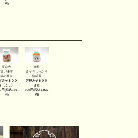
円)
黄白色
赤粒
甘い味噌
みそ味しっかり
糀の香り
熟成香
甘みそ８００
芳醇みそ８００
ｇ
【こし】
ｇ
粒
60円(税込929
960円(税込1,037
円)
円)