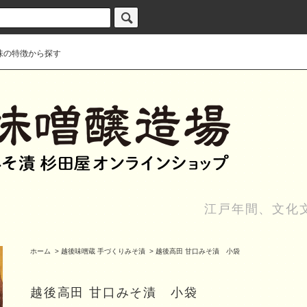
味の特徴から探す
江戸年間、文化
ホーム
>
越後味噌蔵 手づくりみそ漬
>
越後高田 甘口みそ漬 小袋
越後高田 甘口みそ漬 小袋