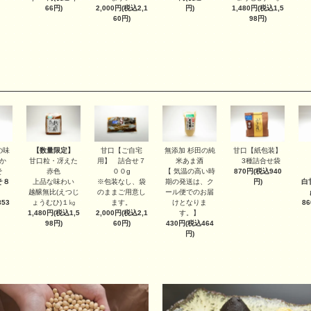
2,000円(税込2,1
1,480円(税込1,5
66円)
円)
60円)
98円)
【数量限定】
甘口【ご自宅
甘口【紙包装】
の味
無添加 杉田の純
甘口粒・冴えた
用】 詰合せ７
3種詰合せ袋
か
米あま酒
赤色
００g
870円(税込940
そ
【 気温の高い時
上品な味わい
※包装なし、袋
円)
そ８
期の発送は、ク
白
越醸無比(えつじ
のままご用意し
ール便でのお届
ょうむひ)１㎏
ます。
53
けとなりま
8
1,480円(税込1,5
2,000円(税込2,1
す。】
98円)
60円)
430円(税込464
円)