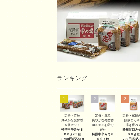
ランキング
1
2
3
定番・赤粒
定番・赤粒
定番・家庭
爽やかな発酵香
爽やかな発酵香
熟成まろや
５個セット
BRUTUSお取り
浮き糀み
特撰中辛みそ８
寄せ
吟醸甘口み
００ｇ×５
粒
特撰中辛みそ８
００ｇ
粒
3,700円(税込3,9
００ｇ
粒
790円(税込8