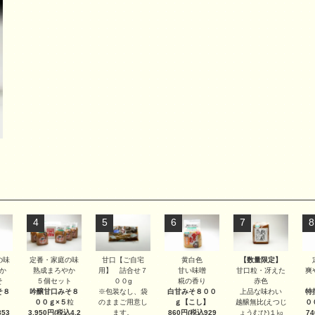
4
5
6
7
8
甘口【ご自宅
【数量限定】
の味
定番・家庭の味
黄白色
用】 詰合せ７
甘口粒・冴えた
か
熟成まろやか
甘い味噌
爽
００g
赤色
そ
５個セット
糀の香り
※包装なし、袋
上品な味わい
そ８
吟醸甘口みそ８
白甘みそ８００
特
のままご用意し
越醸無比(えつじ
００ｇ×５
粒
ｇ
【こし】
０
ます。
ょうむひ)１㎏
53
3,950円(税込4,2
860円(税込929
7