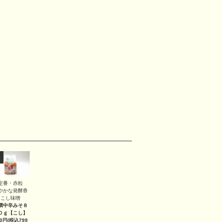
定番・赤粒
やかな発酵香
こし味噌
撰中辛みそ８
０ｇ
【こし】
40円(税込799