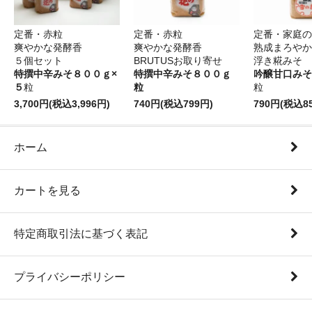
定番・赤粒
定番・赤粒
定番・家庭の
爽やかな発酵香
爽やかな発酵香
熟成まろやか
５個セット
BRUTUSお取り寄せ
浮き糀みそ
特撰中辛みそ８００ｇ×
特撰中辛みそ８００ｇ
吟醸甘口みそ
５
粒
粒
粒
3,700円(税込3,996円)
740円(税込799円)
790円(税込8
ホーム
カートを見る
特定商取引法に基づく表記
プライバシーポリシー