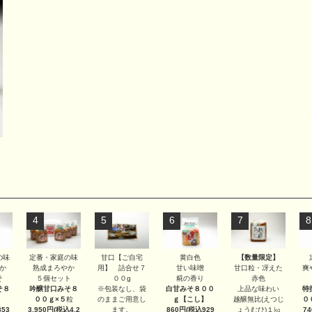
4
5
6
7
8
甘口【ご自宅
【数量限定】
の味
定番・家庭の味
黄白色
用】 詰合せ７
甘口粒・冴えた
か
熟成まろやか
甘い味噌
爽
００g
赤色
そ
５個セット
糀の香り
※包装なし、袋
上品な味わい
そ８
吟醸甘口みそ８
白甘みそ８００
特
のままご用意し
越醸無比(えつじ
００ｇ×５
粒
ｇ
【こし】
０
ます。
ょうむひ)１㎏
53
3,950円(税込4,2
860円(税込929
7