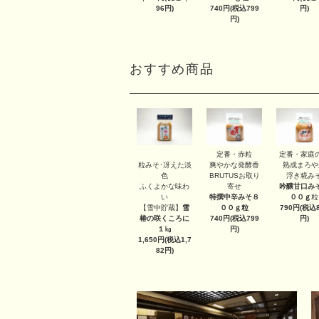
96円)
740円(税込799
円)
円)
おすすめ商品
定番・赤粒
定番・家庭
粒みそ･冴えた淡
爽やかな発酵香
熟成まろや
色
BRUTUSお取り
浮き糀み
ふくよかな味わ
寄せ
吟醸甘口み
い
特撰中辛みそ８
００ｇ
粒
【雪中貯蔵】
雪
００ｇ
粒
790円(税込8
椿の咲くころに
740円(税込799
円)
１㎏
円)
1,650円(税込1,7
82円)