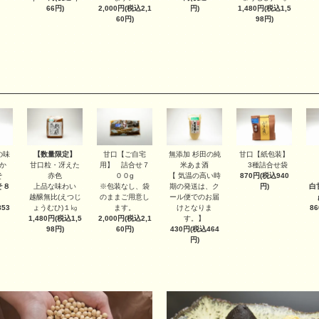
2,000円(税込2,1
1,480円(税込1,5
66円)
円)
60円)
98円)
【数量限定】
甘口【ご自宅
甘口【紙包装】
の味
無添加 杉田の純
甘口粒・冴えた
用】 詰合せ７
3種詰合せ袋
か
米あま酒
赤色
００g
870円(税込940
そ
【 気温の高い時
上品な味わい
※包装なし、袋
円)
そ８
期の発送は、ク
白
越醸無比(えつじ
のままご用意し
ール便でのお届
ょうむひ)１㎏
ます。
53
けとなりま
8
1,480円(税込1,5
2,000円(税込2,1
す。】
98円)
60円)
430円(税込464
円)