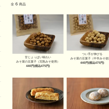
6
全
商品
つい手が伸びる
甘じょっぱい味わい
みそ屋の豆菓子（中辛みそ使
みそ屋の豆菓子（完熟みそ使用）
440円(税込475円)
440円(税込475円)