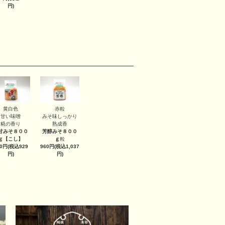
円)
黄白色
赤粒
甘い味噌
みそ味しっかり
糀の香り
熟成香
甘みそ８００
芳醇みそ８００
ｇ
【こし】
ｇ
粒
60円(税込929
960円(税込1,037
円)
円)