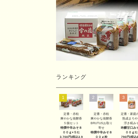
ランキング
1
2
3
定番・赤粒
定番・赤粒
定番・家庭
爽やかな発酵香
爽やかな発酵香
熟成まろや
５個セット
BRUTUSお取り
浮き糀み
特撰中辛みそ８
寄せ
吟醸甘口み
００ｇ×５
粒
特撰中辛みそ８
００ｇ
粒
3,700円(税込3,9
００ｇ
粒
790円(税込8