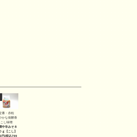
定番・赤粒
やかな発酵香
こし味噌
撰中辛みそ８
０ｇ
【こし】
40円(税込799