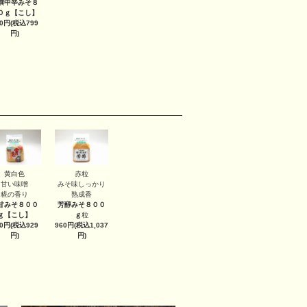
撰中辛みそ８
０ｇ
【こし】
40円(税込799
円)
黄白色
赤粒
甘い味噌
みそ味しっかり
糀の香り
熟成香
甘みそ８００
芳醇みそ８００
ｇ
【こし】
ｇ
粒
60円(税込929
960円(税込1,037
円)
円)