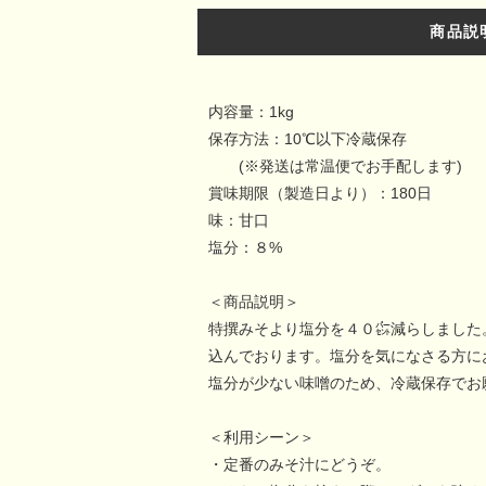
商品説
内容量：1kg
保存方法：10℃以下冷蔵保存
(※発送は常温便でお手配します)
賞味期限（製造日より）：180日
味：甘口
塩分：８%
＜商品説明＞
特撰みそより塩分を４０㌫減らしました
込んでおります。塩分を気になさる方に
塩分が少ない味噌のため、冷蔵保存でお
＜利用シーン＞
・定番のみそ汁にどうぞ。