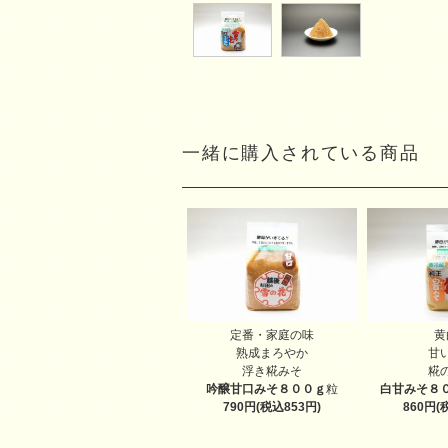
一緒に購入されている商品
定番・家庭の味
黄
熟成まろやか
甘
浮き糀みそ
糀
吟醸甘口みそ８００ｇ
粒
白甘みそ８
790円(税込853円)
860円(