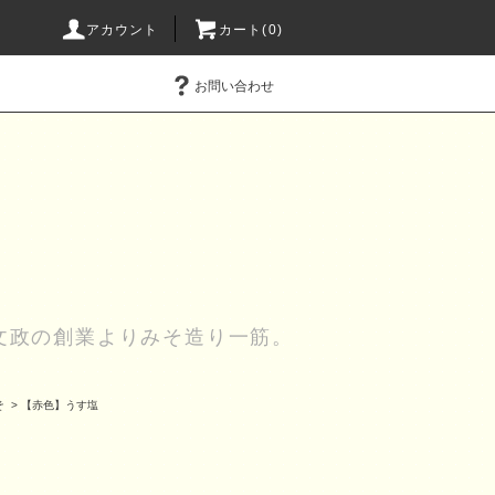
アカウント
カート(0)
お問い合わせ
文政の創業よりみそ造り一筋。
そ
>
【赤色】うす塩