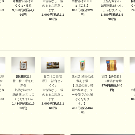
※包装なし、袋
上品な味わい
そ８
吟醸甘口みそ８
白甘みそ８００
特
のままご用意し
越醸無比(えつじ
００ｇ×５
粒
ｇ
【こし】
０
ます。
ょうむひ)１㎏
53
3,950円(税込4,2
860円(税込929
7
2,000円(税込2,1
1,480円(税込1,5
66円)
円)
60円)
98円)
【数量限定】
甘口【ご自宅
甘口【紙包装】
の味
無添加 杉田の純
甘口粒・冴えた
用】 詰合せ７
3種詰合せ袋
か
米あま酒
赤色
００g
870円(税込940
そ
【 気温の高い時
上品な味わい
※包装なし、袋
円)
そ８
期の発送は、ク
白
越醸無比(えつじ
のままご用意し
ール便でのお届
ょうむひ)１㎏
ます。
53
けとなりま
8
1,480円(税込1,5
2,000円(税込2,1
す。】
98円)
60円)
430円(税込464
円)