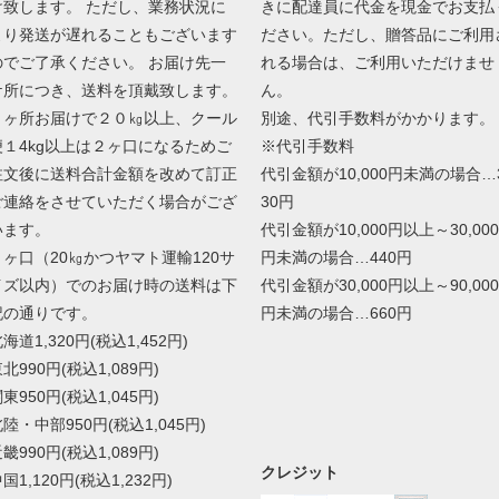
け致します。 ただし、業務状況に
きに配達員に代金を現金でお支払
より発送が遅れることもございます
ださい。ただし、贈答品にご利用
のでご了承ください。 お届け先一
れる場合は、ご利用いただけませ
ケ所につき、送料を頂戴致します。
ん。
１ヶ所お届けで２０㎏以上、クール
別途、代引手数料がかかります。
便１4kg以上は２ヶ口になるためご
※代引手数料
注文後に送料合計金額を改めて訂正
代引金額が10,000円未満の場合…
ご連絡をさせていただく場合がござ
30円
います。
代引金額が10,000円以上～30,000
１ヶ口（20㎏かつヤマト運輸120サ
円未満の場合…440円
イズ以内）でのお届け時の送料は下
代引金額が30,000円以上～90,000
記の通りです。
円未満の場合…660円
海道1,320円(税込1,452円)
北990円(税込1,089円)
東950円(税込1,045円)
陸・中部950円(税込1,045円)
畿990円(税込1,089円)
クレジット
国1,120円(税込1,232円)