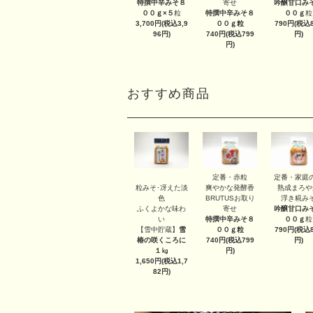
特撰中辛みそ８
寄せ
吟醸甘口み
００ｇ×５
粒
特撰中辛みそ８
００ｇ
粒
3,700円(税込3,9
００ｇ
粒
790円(税込8
96円)
740円(税込799
円)
円)
おすすめ商品
定番・赤粒
定番・家庭
粒みそ･冴えた淡
爽やかな発酵香
熟成まろや
色
BRUTUSお取り
浮き糀み
ふくよかな味わ
寄せ
吟醸甘口み
い
特撰中辛みそ８
００ｇ
粒
【雪中貯蔵】
雪
００ｇ
粒
790円(税込8
椿の咲くころに
740円(税込799
円)
１㎏
円)
1,650円(税込1,7
82円)