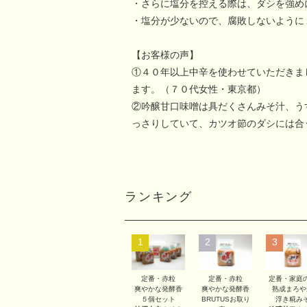
・さらに塩分を控える際は、ダシを強め
・塩分が少ないので、腐敗しないように
【お客様の声】
①４０年以上中辛を使わせていただきま
ます。（７０代女性・東京都）
②吟醸甘口味噌は具だくさんみそ汁、う
っさりしていて、カツオ節のダシには合
ランキング
1
2
3
定番・赤粒
定番・赤粒
定番・家庭
爽やかな発酵香
爽やかな発酵香
熟成まろや
５個セット
BRUTUSお取り
浮き糀み