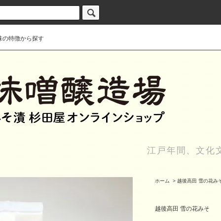
味の特徴から探す
江戸年間、文化
ホーム
>
越後高田 雪の花み
越後高田 雪の花みそ