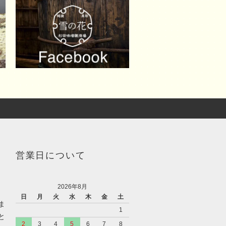
営業日について
2026年8月
日
月
火
水
木
金
土
ま
1
と
2
3
4
5
6
7
8