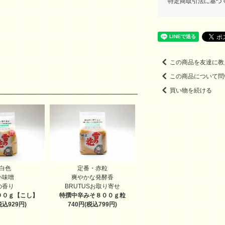
特定商取引法に基づ
この商品を友達に教
この商品について問
買い物を続ける
白色
定番・赤粒
い味噌
爽やかな発酵香
の香り
BRUTUSお取り寄せ
００ｇ
【こし】
特撰中辛みそ８００ｇ
粒
税込929円)
740円(税込799円)