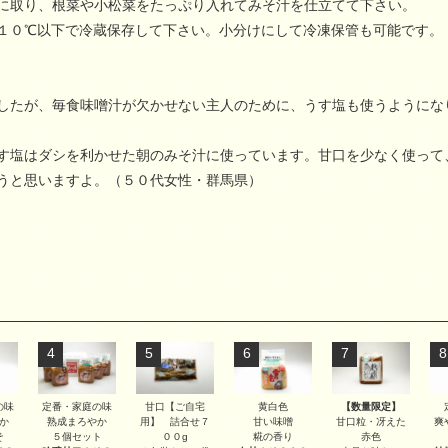
に取り、根菜や小松菜をたっぷり入れてみそ汁を仕立てて下さい。
１０℃以下で冷蔵保存して下さい。小分けにして冷凍保管も可能です。
したが、毎食味噌汁が欠かせない主人のために、うす塩も使うようにな
す塩はダシを利かせた朝のみそ汁に使っています。甘口を少なく使って
うと思いますよ。（５０代女性・群馬県）
4
5
6
7
8
甘口【ご自宅
【数量限定】
の味
定番・家庭の味
黄白色
用】 詰合せ７
甘口粒・冴えた
か
熟成まろやか
甘い味噌
爽
００g
赤色
そ
５個セット
糀の香り