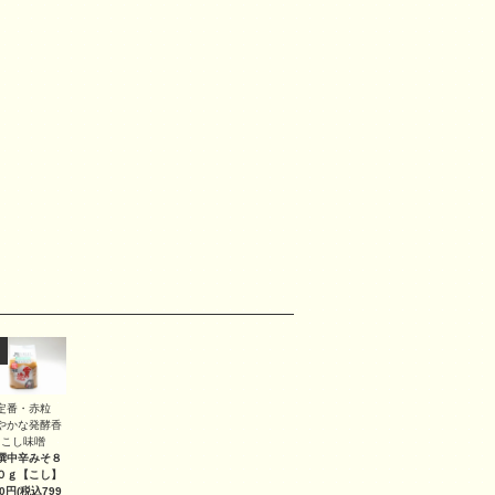
定番・赤粒
やかな発酵香
こし味噌
撰中辛みそ８
０ｇ
【こし】
40円(税込799