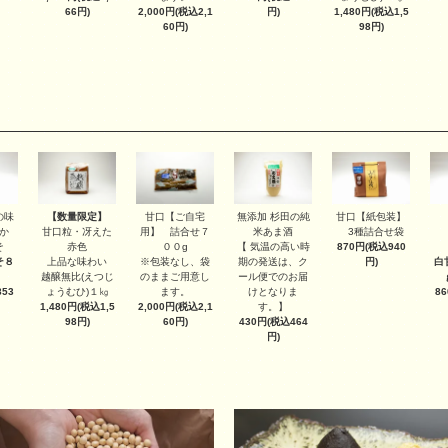
2,000円(税込2,1
1,480円(税込1,5
66円)
円)
60円)
98円)
【数量限定】
甘口【ご自宅
甘口【紙包装】
の味
無添加 杉田の純
甘口粒・冴えた
用】 詰合せ７
3種詰合せ袋
か
米あま酒
赤色
００g
870円(税込940
そ
【 気温の高い時
上品な味わい
※包装なし、袋
円)
そ８
期の発送は、ク
白
越醸無比(えつじ
のままご用意し
ール便でのお届
ょうむひ)１㎏
ます。
53
けとなりま
8
1,480円(税込1,5
2,000円(税込2,1
す。】
98円)
60円)
430円(税込464
円)