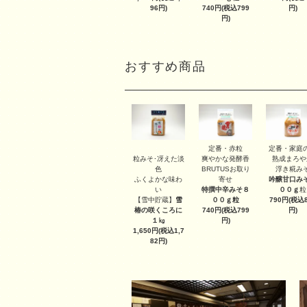
96円)
740円(税込799
円)
円)
おすすめ商品
定番・赤粒
定番・家庭
粒みそ･冴えた淡
爽やかな発酵香
熟成まろや
色
BRUTUSお取り
浮き糀み
ふくよかな味わ
寄せ
吟醸甘口み
い
特撰中辛みそ８
００ｇ
粒
【雪中貯蔵】
雪
００ｇ
粒
790円(税込8
椿の咲くころに
740円(税込799
円)
１㎏
円)
1,650円(税込1,7
82円)