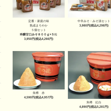
定番・家庭の味
中辛みそ・みそ漬セット
熟成まろやか
3,980円(税込4,298円)
５個セット
吟醸甘口みそ８００ｇ×５
粒
3,950円(税込4,266円)
朱樽 赤
4,590円(税込4,957円)
朱樽 紅白
4,890円(税込5,281円)