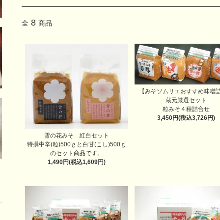
8
全
商品
【みそソムリエおすすめ味噌
蔵元厳選セット
粒みそ４種詰合せ
3,450円(税込3,726円)
雪の花みそ 紅白セット
特撰中辛(粒)500ｇと白甘(こし)500ｇ
のセット商品です。
1,490円(税込1,609円)