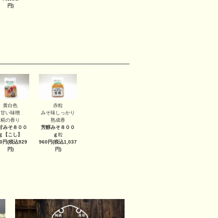
円)
黄白色
赤粒
甘い味噌
みそ味しっかり
糀の香り
熟成香
甘みそ８００
芳醇みそ８００
ｇ
【こし】
ｇ
粒
60円(税込929
960円(税込1,037
円)
円)