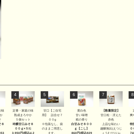
4
5
6
7
8
甘口【ご自宅
【数量限定】
の味
定番・家庭の味
黄白色
用】 詰合せ７
甘口粒・冴えた
か
熟成まろやか
甘い味噌
爽
００g
赤色
そ
５個セット
糀の香り
※包装なし、袋
上品な味わい
そ８
吟醸甘口みそ８
白甘みそ８００
特
のままご用意し
越醸無比(えつじ
００ｇ×５
粒
ｇ
【こし】
０
ます。
ょうむひ)１㎏
53
3,950円(税込4,2
860円(税込929
7