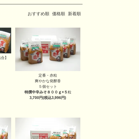
おすすめ順
価格順
新着順
詰合】
定番・赤粒
爽やかな発酵香
５個セット
特撰中辛みそ８００ｇ×５
粒
3,700円(税込3,996円)