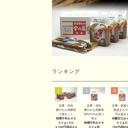
ランキング
1
2
3
定番・赤粒
定番・赤粒
定番・家庭
爽やかな発酵香
爽やかな発酵香
熟成まろや
５個セット
BRUTUSお取り
浮き糀み
特撰中辛みそ８
寄せ
吟醸甘口み
００ｇ×５
粒
特撰中辛みそ８
００ｇ
粒
3,700円(税込3,9
００ｇ
粒
790円(税込8