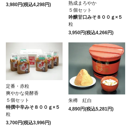
熟成まろやか
3,980円(税込4,298円)
５個セット
吟醸甘口みそ８００ｇ×５
粒
3,950円(税込4,266円)
定番・赤粒
爽やかな発酵香
５個セット
朱樽 紅白
特撰中辛みそ８００ｇ×５
4,890円(税込5,281円)
粒
3,700円(税込3,996円)