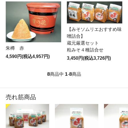
【みそソムリエおすすめ味
噌詰合】
蔵元厳選セット
朱樽 赤
粒みそ４種詰合せ
4,590円(税込4,957円)
3,450円(税込3,726円)
8
1
8
商品中
-
商品
売れ筋商品