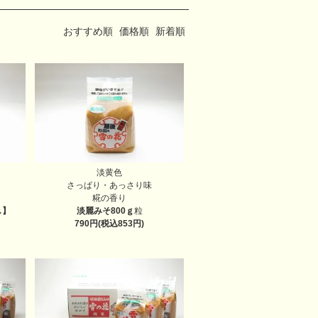
おすすめ順
価格順
新着順
淡黄色
さっぱり・あっさり味
糀の香り
し】
淡麗みそ800ｇ
粒
790円(税込853円)