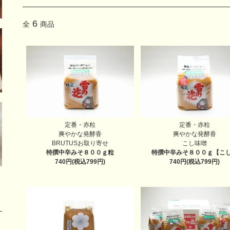
6
全
商品
定番・赤粒
定番・赤粒
爽やかな発酵香
爽やかな発酵香
BRUTUSお取り寄せ
こし味噌
特撰中辛みそ８００ｇ
粒
特撰中辛みそ８００ｇ
【こ
740円(税込799円)
740円(税込799円)