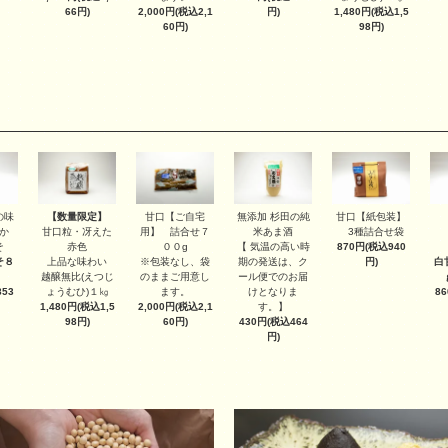
2,000円(税込2,1
1,480円(税込1,5
66円)
円)
60円)
98円)
【数量限定】
甘口【ご自宅
甘口【紙包装】
の味
無添加 杉田の純
甘口粒・冴えた
用】 詰合せ７
3種詰合せ袋
か
米あま酒
赤色
００g
870円(税込940
そ
【 気温の高い時
上品な味わい
※包装なし、袋
円)
そ８
期の発送は、ク
白
越醸無比(えつじ
のままご用意し
ール便でのお届
ょうむひ)１㎏
ます。
53
けとなりま
8
1,480円(税込1,5
2,000円(税込2,1
す。】
98円)
60円)
430円(税込464
円)