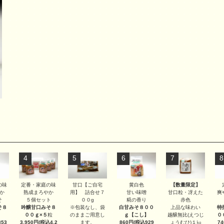
4
5
6
7
8
甘口【ご自宅
【数量限定】
の味
定番・家庭の味
黄白色
用】 詰合せ７
甘口粒・冴えた
か
熟成まろやか
甘い味噌
爽
００g
赤色
そ
５個セット
糀の香り
※包装なし、袋
上品な味わい
そ８
吟醸甘口みそ８
白甘みそ８００
特
のままご用意し
越醸無比(えつじ
００ｇ×５
粒
ｇ
【こし】
０
ます。
ょうむひ)１㎏
53
3,950円(税込4,2
860円(税込929
7