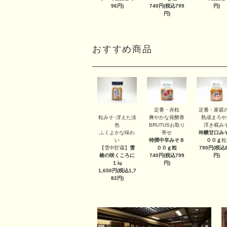
96円)
740円(税込799
円)
円)
おすすめ商品
定番・赤粒
定番・家庭
粒みそ･冴えた淡
爽やかな発酵香
熟成まろや
色
BRUTUSお取り
浮き糀み
ふくよかな味わ
寄せ
吟醸甘口み
い
特撰中辛みそ８
００ｇ
粒
【雪中貯蔵】
雪
００ｇ
粒
790円(税込8
椿の咲くころに
740円(税込799
円)
１㎏
円)
1,650円(税込1,7
82円)