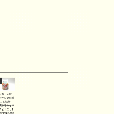
定番・赤粒
やかな発酵香
こし味噌
撰中辛みそ８
０ｇ
【こし】
40円(税込799