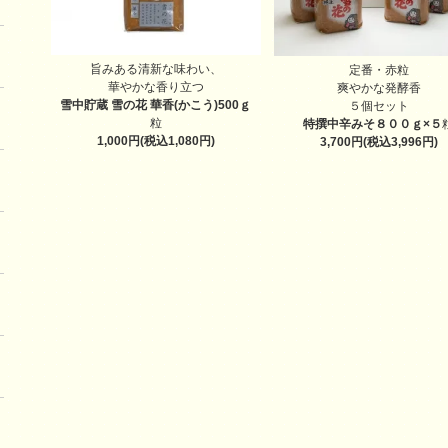
旨みある清新な味わい、
定番・赤粒
華やかな香り立つ
爽やかな発酵香
雪中貯蔵 雪の花 華香(かこう)500ｇ
５個セット
粒
特撰中辛みそ８００ｇ×５
1,000円(税込1,080円)
3,700円(税込3,996円)