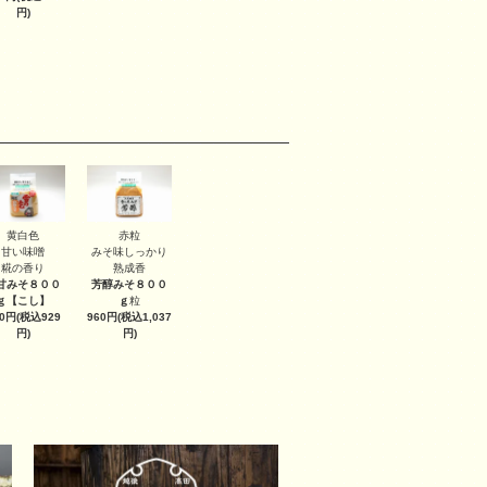
円)
黄白色
赤粒
甘い味噌
みそ味しっかり
糀の香り
熟成香
甘みそ８００
芳醇みそ８００
ｇ
【こし】
ｇ
粒
60円(税込929
960円(税込1,037
円)
円)