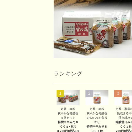
ランキング
1
2
3
定番・赤粒
定番・赤粒
定番・家庭
爽やかな発酵香
爽やかな発酵香
熟成まろや
５個セット
BRUTUSお取り
浮き糀み
特撰中辛みそ８
寄せ
吟醸甘口み
００ｇ×５
粒
特撰中辛みそ８
００ｇ
粒
3,700円(税込3,9
００ｇ
粒
790円(税込8