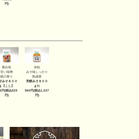
円)
黄白色
赤粒
甘い味噌
みそ味しっかり
糀の香り
熟成香
甘みそ８００
芳醇みそ８００
ｇ
【こし】
ｇ
粒
60円(税込929
960円(税込1,037
円)
円)