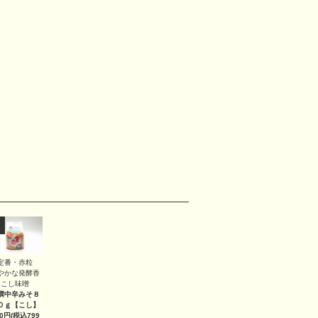
定番・赤粒
やかな発酵香
こし味噌
撰中辛みそ８
０ｇ
【こし】
40円(税込799