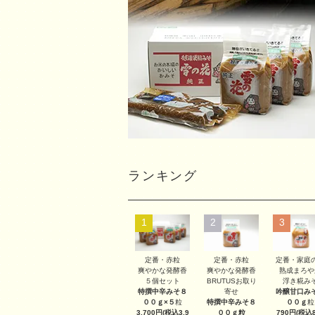
ランキング
1
2
3
定番・赤粒
定番・赤粒
定番・家庭
爽やかな発酵香
爽やかな発酵香
熟成まろや
５個セット
BRUTUSお取り
浮き糀み
特撰中辛みそ８
寄せ
吟醸甘口み
００ｇ×５
粒
特撰中辛みそ８
００ｇ
粒
3,700円(税込3,9
００ｇ
粒
790円(税込8