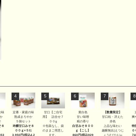
4
5
6
7
8
甘口【ご自宅
【数量限定】
の味
定番・家庭の味
黄白色
用】 詰合せ７
甘口粒・冴えた
か
熟成まろやか
甘い味噌
爽
００g
赤色
そ
５個セット
糀の香り
※包装なし、袋
上品な味わい
そ８
吟醸甘口みそ８
白甘みそ８００
特
のままご用意し
越醸無比(えつじ
００ｇ×５
粒
ｇ
【こし】
０
ます。
ょうむひ)１㎏
53
3,950円(税込4,2
860円(税込929
7