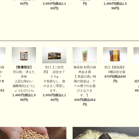
2,000円(税込2,1
1,480円(税込1,5
66円)
円)
60円)
98円)
【数量限定】
甘口【ご自宅
甘口【紙包装】
の味
無添加 杉田の純
甘口粒・冴えた
用】 詰合せ７
3種詰合せ袋
か
米あま酒
赤色
００g
870円(税込940
そ
【 気温の高い時
上品な味わい
※包装なし、袋
円)
そ８
期の発送は、ク
白
越醸無比(えつじ
のままご用意し
ール便でのお届
ょうむひ)１㎏
ます。
53
けとなりま
8
1,480円(税込1,5
2,000円(税込2,1
す。】
98円)
60円)
430円(税込464
円)