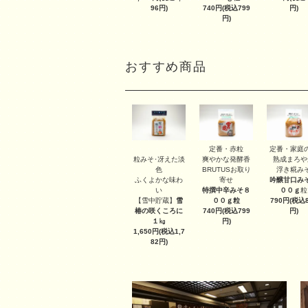
96円)
740円(税込799
円)
円)
おすすめ商品
定番・赤粒
定番・家庭
粒みそ･冴えた淡
爽やかな発酵香
熟成まろや
色
BRUTUSお取り
浮き糀み
ふくよかな味わ
寄せ
吟醸甘口み
い
特撰中辛みそ８
００ｇ
粒
【雪中貯蔵】
雪
００ｇ
粒
790円(税込8
椿の咲くころに
740円(税込799
円)
１㎏
円)
1,650円(税込1,7
82円)