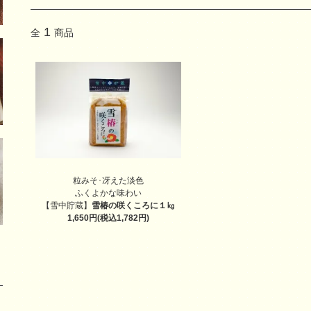
1
全
商品
粒みそ･冴えた淡色
ふくよかな味わい
【雪中貯蔵】
雪椿の咲くころに１㎏
1,650円(税込1,782円)