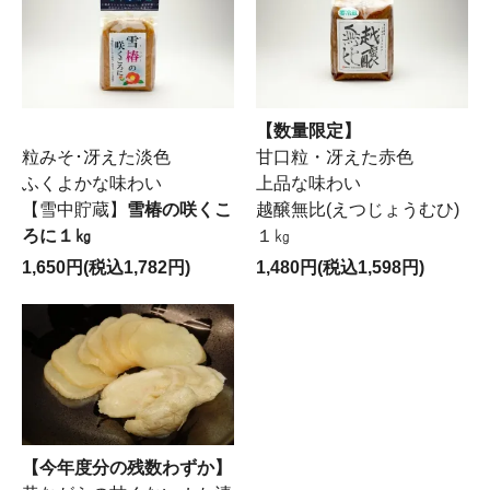
【数量限定】
粒みそ･冴えた淡色
甘口粒・冴えた赤色
ふくよかな味わい
上品な味わい
【雪中貯蔵】
雪椿の咲くこ
越醸無比(えつじょうむひ)
ろに１㎏
１㎏
1,650円(税込1,782円)
1,480円(税込1,598円)
【今年度分の残数わずか】