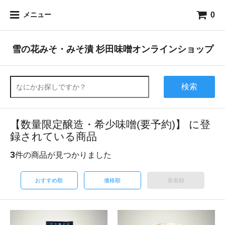
0
メニュー
雪の花みそ・みそ漬 杉田味噌オンラインショップ
検索
【数量限定醸造・希少味噌(要予約)】 に登
録されている商品
3
件の商品が見つかりました
おすすめ順
価格順
新着順