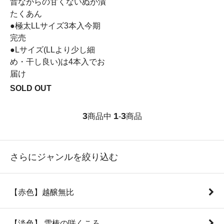
昔ながらの甘くないぬか漬
たくあん
●極太LLサイズ3本入今期
完売
●Lサイズ(LLより少し細
め・干し良い)は4本入でお
届け
SOLD OUT
3
1
3
商品中
-
商品
さらにジャンルを絞り込む
【赤色】越醸無比
【淡色】 雪椿の咲くころ