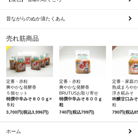
昔ながらのぬか漬たくあん
売れ筋商品
定番・赤粒
定番・赤粒
定番・家庭の
爽やかな発酵香
爽やかな発酵香
熟成まろやか
５個セット
BRUTUSお取り寄せ
浮き糀みそ
特撰中辛みそ８００ｇ×
特撰中辛みそ８００ｇ
吟醸甘口みそ
５
粒
粒
粒
3,700円(税込3,996円)
740円(税込799円)
790円(税込8
ホーム