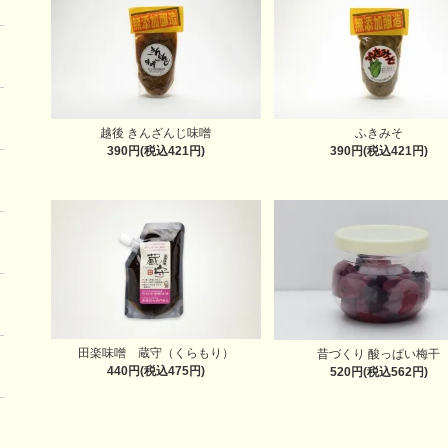
越後 きんざんじ味噌
ふきみそ
390円(税込421円)
390円(税込421円)
田楽味噌 蔵守（くらもり）
昔づくり 酸っぱい梅干
440円(税込475円)
520円(税込562円)