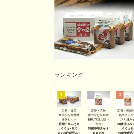
ランキング
1
2
3
定番・赤粒
定番・赤粒
定番・家庭
爽やかな発酵香
爽やかな発酵香
熟成まろや
５個セット
BRUTUSお取り
浮き糀み
特撰中辛みそ８
寄せ
吟醸甘口み
００ｇ×５
粒
特撰中辛みそ８
００ｇ
粒
3,700円(税込3,9
００ｇ
粒
790円(税込8