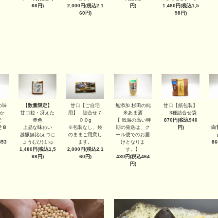
2,000円(税込2,1
1,480円(税込1,5
66円)
円)
60円)
98円)
【数量限定】
甘口【ご自宅
甘口【紙包装】
の味
無添加 杉田の純
甘口粒・冴えた
用】 詰合せ７
3種詰合せ袋
か
米あま酒
赤色
００g
870円(税込940
そ
【 気温の高い時
上品な味わい
※包装なし、袋
円)
そ８
期の発送は、ク
白
越醸無比(えつじ
のままご用意し
ール便でのお届
ょうむひ)１㎏
ます。
53
けとなりま
8
1,480円(税込1,5
2,000円(税込2,1
す。】
98円)
60円)
430円(税込464
円)