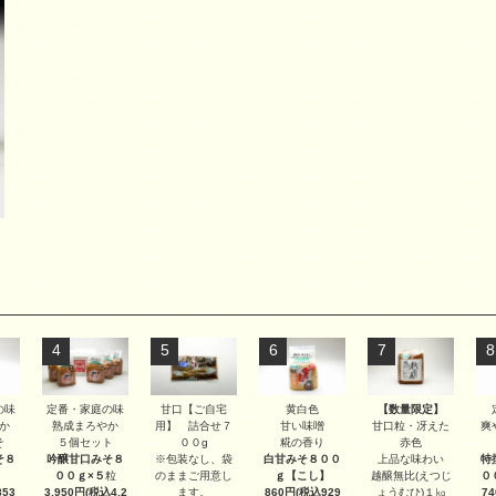
4
5
6
7
8
甘口【ご自宅
【数量限定】
の味
定番・家庭の味
黄白色
用】 詰合せ７
甘口粒・冴えた
か
熟成まろやか
甘い味噌
爽
００g
赤色
そ
５個セット
糀の香り
※包装なし、袋
上品な味わい
そ８
吟醸甘口みそ８
白甘みそ８００
特
のままご用意し
越醸無比(えつじ
００ｇ×５
粒
ｇ
【こし】
０
ます。
ょうむひ)１㎏
53
3,950円(税込4,2
860円(税込929
7