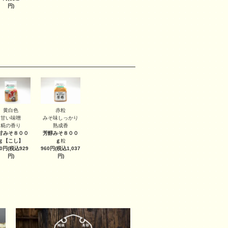
円)
黄白色
赤粒
甘い味噌
みそ味しっかり
糀の香り
熟成香
甘みそ８００
芳醇みそ８００
ｇ
【こし】
ｇ
粒
60円(税込929
960円(税込1,037
円)
円)