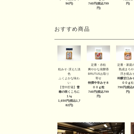
96円)
740円(税込799
円)
円)
おすすめ商品
定番・赤粒
定番・家庭
粒みそ･冴えた淡
爽やかな発酵香
熟成まろや
色
BRUTUSお取り
浮き糀み
ふくよかな味わ
寄せ
吟醸甘口み
い
特撰中辛みそ８
００ｇ
粒
【雪中貯蔵】
雪
００ｇ
粒
790円(税込8
椿の咲くころに
740円(税込799
円)
１㎏
円)
1,650円(税込1,7
82円)