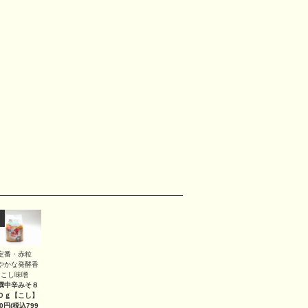
定番・赤粒
やかな発酵香
こし味噌
撰中辛みそ８
０ｇ
【こし】
40円(税込799