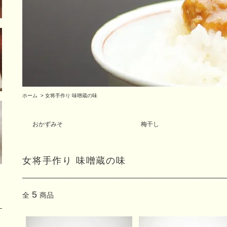
ホーム
>
女将手作り 味噌蔵の味
おかずみそ
梅干し
女将手作り 味噌蔵の味
5
全
商品